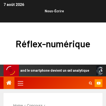
7 août 2026
Nous-Écrire
Réflex-numérique
lle : quand le smartphone devient un œil analytique
L’él
Home
Concours